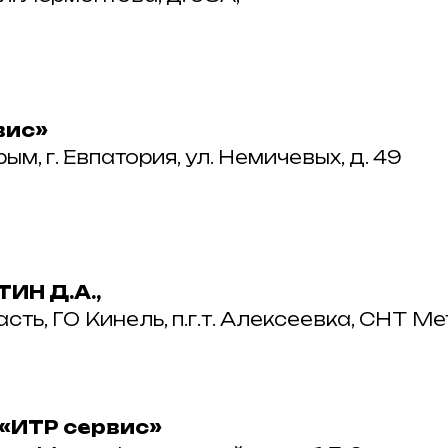
вис»
м, г. Евпатория, ул. Немичевых, д. 49
ИН Д.А.,
ь, ГО Кинель, п.г.т. Алексеевка, СНТ Метал
«ИТР сервис»