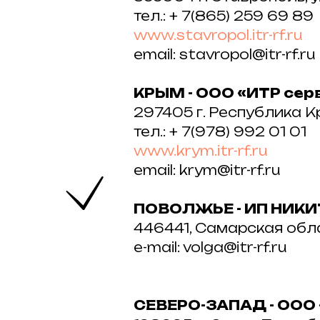
тел.: + 7(865) 259 69 89
www.stavropol.itr-rf.ru
email: stavropol@itr-rf.ru
КРЫМ - ООО «ИТР сер
297405 г. Республика Кры
тел.: + 7(978) 992 01 01
www.krym.itr-rf.ru
email: krym@itr-rf.ru
ПОВОЛЖЬЕ - ИП НИКИТ
446441, Самарская област
e-mail: volga@itr-rf.ru
СЕВЕРО-ЗАПАД - ООО 