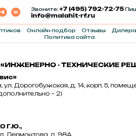
+7 (495) 792-72-75
Звоните:
Пиш
info@malahit-rf.ru
птиков
Онлайн подбор
Отзывы
Дилер
Политика сайта
 «ИНЖЕНЕРНО - ТЕХНИЧЕСКИЕ РЕ
рвис»
а, ул. Дорогобужская, д. 14, корп. 5, поме
 (дополнительно – 2)
 Г.Ю.,
л. Лермонтова, д. 98А,