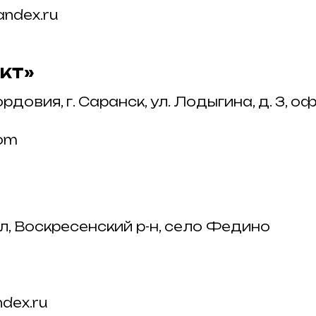
andex.ru
КТ»
овия, г. Саранск, ул. Лодыгина, д. 3, о
com
л, Воскресенский р-н, село Федино
ndex.ru