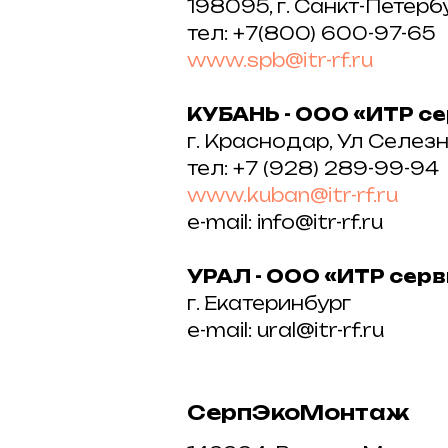
198095, г. Санкт-Петерб
тел:
+7(800) 600-97-65
www.spb@itr-rf.ru
КУБАНЬ - ООО «ИТР с
г. Краснодар, Ул Селезн
тел: +7 (928) 289-99-94
www.kuban@itr-rf.ru
e-mail: info@itr-rf.ru
УРАЛ - ООО «ИТР сер
г. Екатеринбург
e-mail: ural@itr-rf.ru
СерпЭкоМонтаж