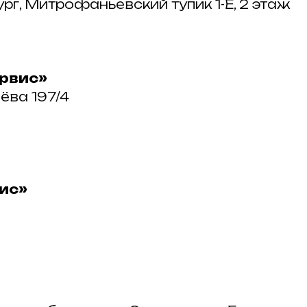
ург, Митрофаньевский тупик 1-Е, 2 этаж
ервис»
ёва 197/4
вис»