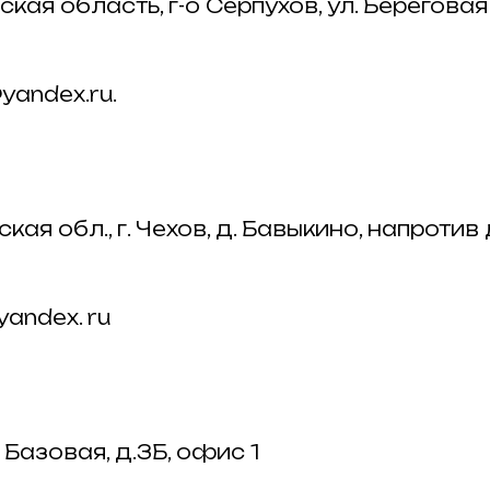
ая область, г-о Серпухов, ул. Береговая ,
yandex.ru.
ая обл., г. Чехов, д. Бавыкино, напротив д.
andex. ru
 Базовая, д.3Б, офис 1