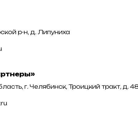
ской р-н, д. Липуниха
u
артнеры»
асть, г. Челябинск, Троицкий тракт, д. 4
.ru