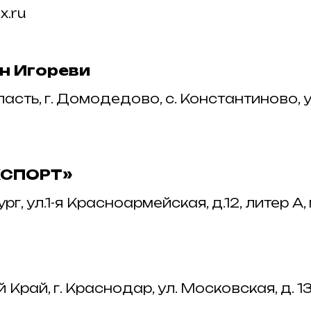
x.ru
н Игореви
сть, г. Домодедово, с. Константиново, у
КСПОРТ»
рг, ул.1-я Красноармейская, д.12, литер А, 
ай, г. Краснодар, ул. Московская, д. 133, 