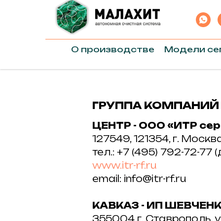
О производстве
Модели се
ГРУППА КОМПАНИЙ
ЦЕНТР - ООО «ИТР се
127549, 121354, г. Москв
тел.: +7 (495) 792-72-77
www.itr-rf.ru
email: info@itr-rf.ru
КАВКАЗ - ИП ШЕВЧЕНКО
355004 г. Ставрополь, у