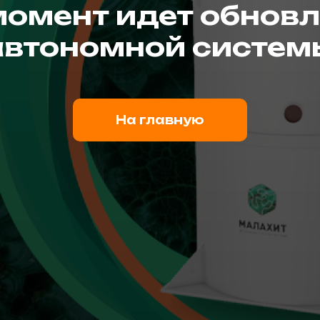
момент идет обновл
автономной систем
На главную